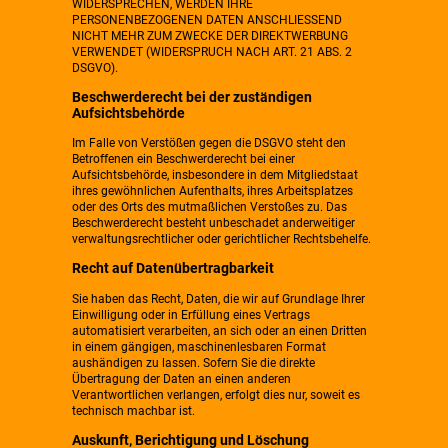
WIDERSPRECHEN, WERDEN IHRE
PERSONENBEZOGENEN DATEN ANSCHLIESSEND
NICHT MEHR ZUM ZWECKE DER DIREKTWERBUNG
VERWENDET (WIDERSPRUCH NACH ART. 21 ABS. 2
DSGVO).
Beschwerderecht bei der zuständigen
Aufsichtsbehörde
Im Falle von Verstößen gegen die DSGVO steht den
Betroffenen ein Beschwerderecht bei einer
Aufsichtsbehörde, insbesondere in dem Mitgliedstaat
ihres gewöhnlichen Aufenthalts, ihres Arbeitsplatzes
oder des Orts des mutmaßlichen Verstoßes zu. Das
Beschwerderecht besteht unbeschadet anderweitiger
verwaltungsrechtlicher oder gerichtlicher Rechtsbehelfe.
Recht auf Datenübertragbarkeit
Sie haben das Recht, Daten, die wir auf Grundlage Ihrer
Einwilligung oder in Erfüllung eines Vertrags
automatisiert verarbeiten, an sich oder an einen Dritten
in einem gängigen, maschinenlesbaren Format
aushändigen zu lassen. Sofern Sie die direkte
Übertragung der Daten an einen anderen
Verantwortlichen verlangen, erfolgt dies nur, soweit es
technisch machbar ist.
Auskunft, Berichtigung und Löschung