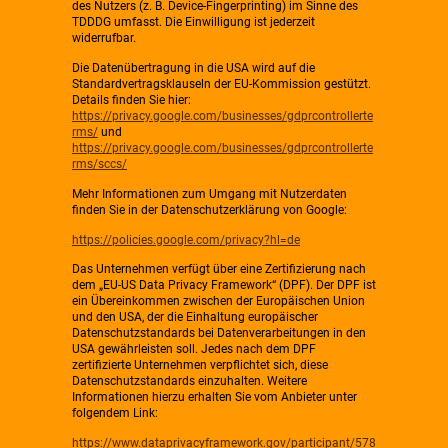
des Nutzers (z. B. Device-Fingerprinting) im Sinne des
TDDDG umfasst. Die Einwilligung ist jederzeit
widerrufbar.
Die Datenübertragung in die USA wird auf die
Standardvertragsklauseln der EU-Kommission gestützt.
Details finden Sie hier:
https://privacy.google.com/businesses/gdprcontrollerte
rms/
und
https://privacy.google.com/businesses/gdprcontrollerte
rms/sccs/
Mehr Informationen zum Umgang mit Nutzerdaten
finden Sie in der Datenschutzerklärung von Google:
https://policies.google.com/privacy?hl=de
Das Unternehmen verfügt über eine Zertifizierung nach
dem „EU-US Data Privacy Framework“ (DPF). Der DPF ist
ein Übereinkommen zwischen der Europäischen Union
und den USA, der die Einhaltung europäischer
Datenschutzstandards bei Datenverarbeitungen in den
USA gewährleisten soll. Jedes nach dem DPF
zertifizierte Unternehmen verpflichtet sich, diese
Datenschutzstandards einzuhalten. Weitere
Informationen hierzu erhalten Sie vom Anbieter unter
folgendem Link:
https://www.dataprivacyframework.gov/participant/578