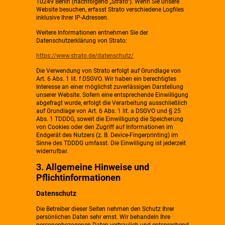
10249 Berlin (nachfolgend „Strato“). Wenn Sie unsere
Website besuchen, erfasst Strato verschiedene Logfiles
inklusive Ihrer IP-Adressen.
Weitere Informationen entnehmen Sie der
Datenschutzerklärung von Strato:
https://www.strato.de/datenschutz/
Die Verwendung von Strato erfolgt auf Grundlage von
Art. 6 Abs. 1 lit. f DSGVO. Wir haben ein berechtigtes
Interesse an einer möglichst zuverlässigen Darstellung
unserer Website. Sofern eine entsprechende Einwilligung
abgefragt wurde, erfolgt die Verarbeitung ausschließlich
auf Grundlage von Art. 6 Abs. 1 lit. a DSGVO und § 25
Abs. 1 TDDDG, soweit die Einwilligung die Speicherung
von Cookies oder den Zugriff auf Informationen im
Endgerät des Nutzers (z. B. Device-Fingerprinting) im
Sinne des TDDDG umfasst. Die Einwilligung ist jederzeit
widerrufbar.
3. Allgemeine Hinweise und
Pflichtinformationen
Datenschutz
Die Betreiber dieser Seiten nehmen den Schutz Ihrer
persönlichen Daten sehr ernst. Wir behandeln Ihre