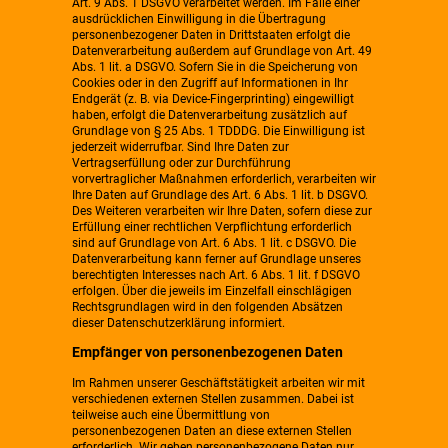
Art. 9 Abs. 1 DSGVO verarbeitet werden. Im Falle einer
ausdrücklichen Einwilligung in die Übertragung
personenbezogener Daten in Drittstaaten erfolgt die
Datenverarbeitung außerdem auf Grundlage von Art. 49
Abs. 1 lit. a DSGVO. Sofern Sie in die Speicherung von
Cookies oder in den Zugriff auf Informationen in Ihr
Endgerät (z. B. via Device-Fingerprinting) eingewilligt
haben, erfolgt die Datenverarbeitung zusätzlich auf
Grundlage von § 25 Abs. 1 TDDDG. Die Einwilligung ist
jederzeit widerrufbar. Sind Ihre Daten zur
Vertragserfüllung oder zur Durchführung
vorvertraglicher Maßnahmen erforderlich, verarbeiten wir
Ihre Daten auf Grundlage des Art. 6 Abs. 1 lit. b DSGVO.
Des Weiteren verarbeiten wir Ihre Daten, sofern diese zur
Erfüllung einer rechtlichen Verpflichtung erforderlich
sind auf Grundlage von Art. 6 Abs. 1 lit. c DSGVO. Die
Datenverarbeitung kann ferner auf Grundlage unseres
berechtigten Interesses nach Art. 6 Abs. 1 lit. f DSGVO
erfolgen. Über die jeweils im Einzelfall einschlägigen
Rechtsgrundlagen wird in den folgenden Absätzen
dieser Datenschutzerklärung informiert.
Empfänger von personenbezogenen Daten
Im Rahmen unserer Geschäftstätigkeit arbeiten wir mit
verschiedenen externen Stellen zusammen. Dabei ist
teilweise auch eine Übermittlung von
personenbezogenen Daten an diese externen Stellen
erforderlich. Wir geben personenbezogene Daten nur