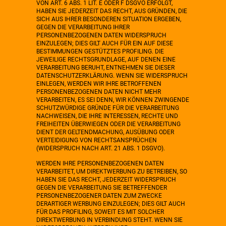
VON ART. 6 ABS. 1 LIT. E ODER F DSGVO ERFOLGT,
HABEN SIE JEDERZEIT DAS RECHT, AUS GRÜNDEN, DIE
SICH AUS IHRER BESONDEREN SITUATION ERGEBEN,
GEGEN DIE VERARBEITUNG IHRER
PERSONENBEZOGENEN DATEN WIDERSPRUCH
EINZULEGEN; DIES GILT AUCH FÜR EIN AUF DIESE
BESTIMMUNGEN GESTÜTZTES PROFILING. DIE
JEWEILIGE RECHTSGRUNDLAGE, AUF DENEN EINE
VERARBEITUNG BERUHT, ENTNEHMEN SIE DIESER
DATENSCHUTZERKLÄRUNG. WENN SIE WIDERSPRUCH
EINLEGEN, WERDEN WIR IHRE BETROFFENEN
PERSONENBEZOGENEN DATEN NICHT MEHR
VERARBEITEN, ES SEI DENN, WIR KÖNNEN ZWINGENDE
SCHUTZWÜRDIGE GRÜNDE FÜR DIE VERARBEITUNG
NACHWEISEN, DIE IHRE INTERESSEN, RECHTE UND
FREIHEITEN ÜBERWIEGEN ODER DIE VERARBEITUNG
DIENT DER GELTENDMACHUNG, AUSÜBUNG ODER
VERTEIDIGUNG VON RECHTSANSPRÜCHEN
(WIDERSPRUCH NACH ART. 21 ABS. 1 DSGVO).
WERDEN IHRE PERSONENBEZOGENEN DATEN
VERARBEITET, UM DIREKTWERBUNG ZU BETREIBEN, SO
HABEN SIE DAS RECHT, JEDERZEIT WIDERSPRUCH
GEGEN DIE VERARBEITUNG SIE BETREFFENDER
PERSONENBEZOGENER DATEN ZUM ZWECKE
DERARTIGER WERBUNG EINZULEGEN; DIES GILT AUCH
FÜR DAS PROFILING, SOWEIT ES MIT SOLCHER
DIREKTWERBUNG IN VERBINDUNG STEHT. WENN SIE